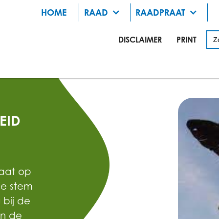
HOME
RAAD
RAADPRAAT
DISCLAIMER
PRINT
EID
aat op
e stem
 bij de
in de