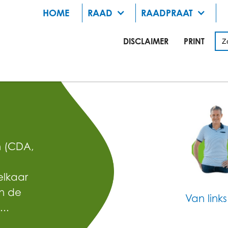
HOME
RAAD
RAADPRAAT
DISCLAIMER
PRINT
n (CDA,
lkaar
n de
Van link
..