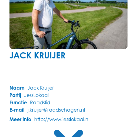
JACK KRUIJER
Naam
Jack Kruijer
Partij
JessLokaal
Functie
Raadslid
E-mail
j.kruijer@raadschagen.nl
Meer info
http://www.jesslokaal.nl