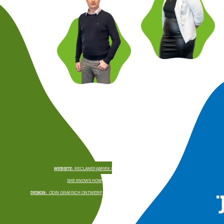
WEBSITE:
RECLAMEFABRIEK /
SHE KNOWS HOW
DESIGN:
ODIN GRAFISCH ONTWERP