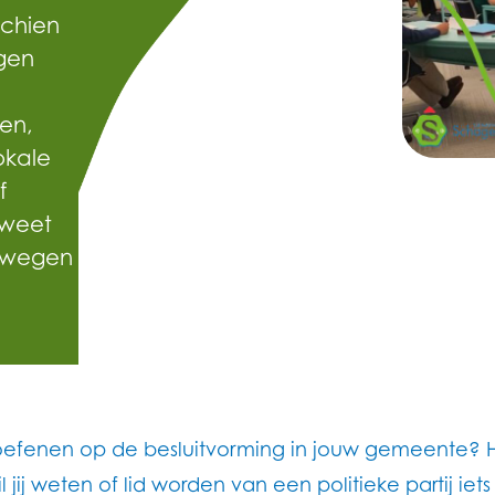
sschien
gen
een,
okale
f
 weet
 wegen
 oefenen op de besluitvorming in jouw gemeente? Heb
ij weten of lid worden van een politieke partij iets v