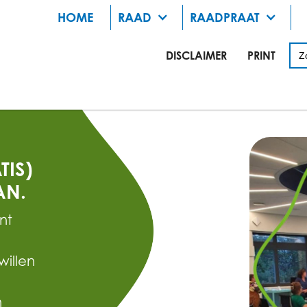
HOME
RAAD
RAADPRAAT
DISCLAIMER
PRINT
TIS)
AN.
nt
willen
n