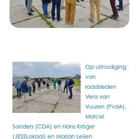
Op uitnodiging
van
raadsleden
Vera van
Vuuren (PvdA),
Marcel
Sanders (CDA) en Hans Kröger
(JESSLokaal) en Marjan Leijen